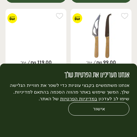
99.00
₪
/ יח׳
119.00
₪
/ יח׳
סט סכיני גבינה
כלי וסכין לחמאה -
יח׳
יח׳
אנחנו מעריכים את הפרטיות שלך
'TOLLMAN's Dot'
'TOLLMAN's Dot'
אנחנו משתמשים בקבצי עוגיות כדי לשפר את חוויית הגלישה
שלך. המשך שימוש באתר מהווה הסכמה בהתאם למדיניות.
שימו לב לעדכון
במדיניות הפרטיות
של האתר.
הוספה לסל
הוספה לסל
אישור
0
שחזור הזמנה
צריכים עזרה?
מבצעים
כל המוצרים