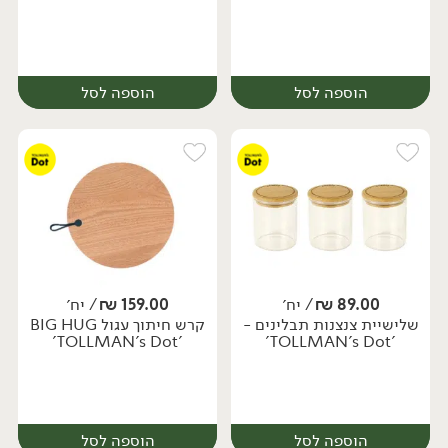
הוספה לסל
הוספה לסל
89.00
₪
/ יח׳
159.00
₪
/ יח׳
שלישיית צנצנות תבלינים -
קרש חיתוך עגול BIG HUG
יח׳
יח׳
'TOLLMAN's Dot'
'TOLLMAN's Dot'
הוספה לסל
הוספה לסל