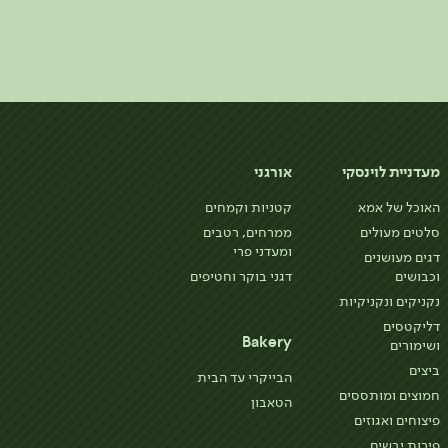
מעדניית לוינסקי
אורגני
האוכל של אמא
קטניות וקמחים
סלטים מעולים
ממרחים, רטבים
ומעדני פרי
דגים מעושנים
וכבושים
דגני בוקר וחטיפים
נקניקים ונקניקיות
דליקטסים
Bakery
ושימורים
ביצים
הבייקרי עד הבית
חמוצים ומותססים
הטאבון
פיצוחים ואגוזים
פירות יבשים