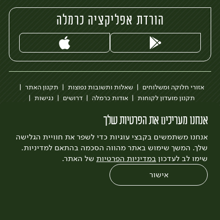
הורדת אפליקציה כרמלה
אזורי חלוקה ומשלוחים
שאלות ותשובות נפוצות
תקנון האתר
תקנון מועדון לקוחות
אודות כרמלה
דרושים
נגישות
כרמלה לעסקים
בקשה להסרת חשבון
הבלוג של כרמלה
אנחנו מעריכים את הפרטיות שלך
לצפייה בעדכון מדיניות פרטיות
אנחנו משתמשים בקבצי עוגיות כדי לשפר את חוויית הגלישה
עיצוב:
3bears
פיתוח:
Quatro
שלך. המשך שימוש באתר מהווה הסכמה בהתאם למדיניות.
שימו לב לעדכון
במדיניות הפרטיות
של האתר.
אישור
0
שחזור הזמנה
צריכים עזרה?
מבצעים
כל המוצרים