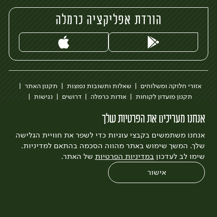
הורדת אפליקציה כרמלה
אזורי חלוקה ומשלוחים
שאלות ותשובות נפוצות
תקנון האתר
תקנון מועדון לקוחות
אודות כרמלה
דרושים
נגישות
כרמלה לעסקים
בקשה להסרת חשבון
הבלוג של כרמלה
אנחנו מעריכים את הפרטיות שלך
לצפייה בעדכון מדיניות פרטיות
אנחנו משתמשים בקבצי עוגיות כדי לשפר את חוויית הגלישה
עיצוב:
3bears
פיתוח:
Quatro
שלך. המשך שימוש באתר מהווה הסכמה בהתאם למדיניות.
שימו לב לעדכון
במדיניות הפרטיות
של האתר.
אישור
0
שחזור הזמנה
צריכים עזרה?
מבצעים
כל המוצרים