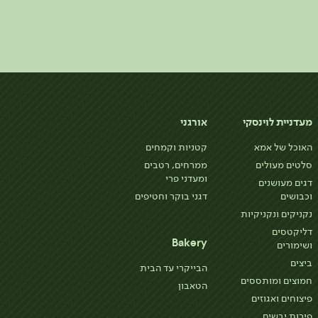
מעדניית לוינסקי
אורגני
האוכל של אמא
קטניות וקמחים
סלטים מעולים
ממרחים, רטבים
ומעדני פרי
דגים מעושנים
וכבושים
דגני בוקר וחטיפים
נקניקים ונקניקיות
דליקטסים
Bakery
ושימורים
ביצים
הבייקרי עד הבית
חמוצים ומותססים
הטאבון
פיצוחים ואגוזים
פירות יבשים