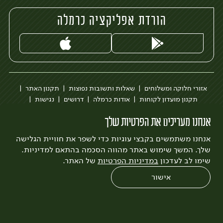
הורדת אפליקציה כרמלה
אזורי חלוקה ומשלוחים
שאלות ותשובות נפוצות
תקנון האתר
תקנון מועדון לקוחות
אודות כרמלה
דרושים
נגישות
כרמלה לעסקים
בקשה להסרת חשבון
הבלוג של כרמלה
אנחנו מעריכים את הפרטיות שלך
לצפייה בעדכון מדיניות פרטיות
אנחנו משתמשים בקבצי עוגיות כדי לשפר את חוויית הגלישה
עיצוב:
3bears
פיתוח:
Quatro
שלך. המשך שימוש באתר מהווה הסכמה בהתאם למדיניות.
שימו לב לעדכון
במדיניות הפרטיות
של האתר.
אישור
0
שחזור הזמנה
צריכים עזרה?
מבצעים
כל המוצרים