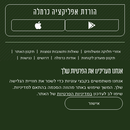
הורדת אפליקציה כרמלה
אזורי חלוקה ומשלוחים
שאלות ותשובות נפוצות
תקנון האתר
תקנון מועדון לקוחות
אודות כרמלה
דרושים
נגישות
כרמלה לעסקים
בקשה להסרת חשבון
הבלוג של כרמלה
אנחנו מעריכים את הפרטיות שלך
לצפייה בעדכון מדיניות פרטיות
אנחנו משתמשים בקבצי עוגיות כדי לשפר את חוויית הגלישה
עיצוב:
3bears
פיתוח:
Quatro
שלך. המשך שימוש באתר מהווה הסכמה בהתאם למדיניות.
שימו לב לעדכון
במדיניות הפרטיות
של האתר.
אישור
0
שחזור הזמנה
צריכים עזרה?
מבצעים
כל המוצרים