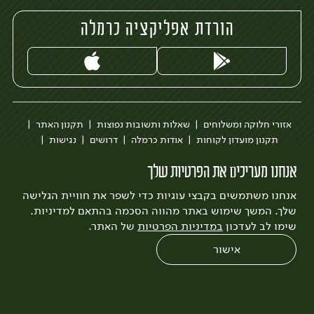
הורדת אפליקציה כרמלה
אזורי חלוקה ומשלוחים
שאלות ותשובות נפוצות
תקנון האתר
תקנון מועדון לקוחות
אודות כרמלה
דרושים
נגישות
כרמלה לעסקים
בקשה להסרת חשבון
הבלוג של כרמלה
אנחנו מעריכים את הפרטיות שלך
לצפייה בעדכון מדיניות פרטיות
אנחנו משתמשים בקבצי עוגיות כדי לשפר את חוויית הגלישה
עיצוב:
3bears
פיתוח:
Quatro
שלך. המשך שימוש באתר מהווה הסכמה בהתאם למדיניות.
שימו לב לעדכון
במדיניות הפרטיות
של האתר.
אישור
0
שחזור הזמנה
צריכים עזרה?
מבצעים
כל המוצרים