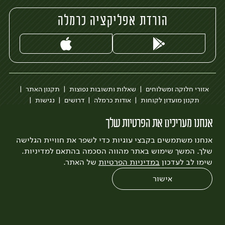
הורדת אפליקציה כרמלה
אזורי חלוקה ומשלוחים
שאלות ותשובות נפוצות
תקנון האתר
תקנון מועדון לקוחות
אודות כרמלה
דרושים
נגישות
כרמלה לעסקים
בקשה להסרת חשבון
הבלוג של כרמלה
אנחנו מעריכים את הפרטיות שלך
לצפייה בעדכון מדיניות פרטיות
אנחנו משתמשים בקבצי עוגיות כדי לשפר את חוויית הגלישה
עיצוב:
3bears
פיתוח:
Quatro
שלך. המשך שימוש באתר מהווה הסכמה בהתאם למדיניות.
שימו לב לעדכון
במדיניות הפרטיות
של האתר.
אישור
0
שחזור הזמנה
צריכים עזרה?
מבצעים
כל המוצרים