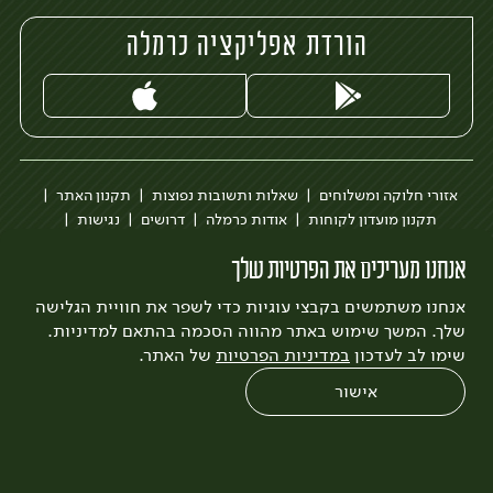
הורדת אפליקציה כרמלה
אזורי חלוקה ומשלוחים
שאלות ותשובות נפוצות
תקנון האתר
תקנון מועדון לקוחות
אודות כרמלה
דרושים
נגישות
כרמלה לעסקים
בקשה להסרת חשבון
הבלוג של כרמלה
אנחנו מעריכים את הפרטיות שלך
לצפייה בעדכון מדיניות פרטיות
אנחנו משתמשים בקבצי עוגיות כדי לשפר את חוויית הגלישה
עיצוב:
3bears
פיתוח:
Quatro
שלך. המשך שימוש באתר מהווה הסכמה בהתאם למדיניות.
שימו לב לעדכון
במדיניות הפרטיות
של האתר.
אישור
0
שחזור הזמנה
צריכים עזרה?
מבצעים
כל המוצרים