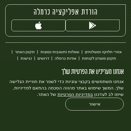
הורדת אפליקציה כרמלה
אזורי חלוקה ומשלוחים
שאלות ותשובות נפוצות
תקנון האתר
תקנון מועדון לקוחות
אודות כרמלה
דרושים
נגישות
כרמלה לעסקים
בקשה להסרת חשבון
הבלוג של כרמלה
אנחנו מעריכים את הפרטיות שלך
לצפייה בעדכון מדיניות פרטיות
אנחנו משתמשים בקבצי עוגיות כדי לשפר את חוויית הגלישה
עיצוב:
3bears
פיתוח:
Quatro
שלך. המשך שימוש באתר מהווה הסכמה בהתאם למדיניות.
שימו לב לעדכון
במדיניות הפרטיות
של האתר.
אישור
0
שחזור הזמנה
צריכים עזרה?
מבצעים
כל המוצרים