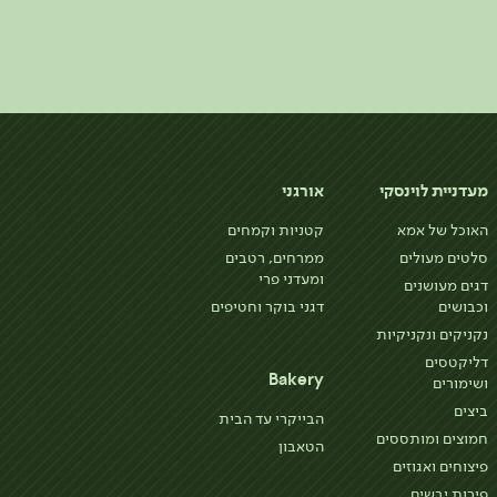
מעדניית לוינסקי
אורגני
האוכל של אמא
קטניות וקמחים
סלטים מעולים
ממרחים, רטבים
ומעדני פרי
דגים מעושנים
וכבושים
דגני בוקר וחטיפים
נקניקים ונקניקיות
דליקטסים
Bakery
ושימורים
ביצים
הבייקרי עד הבית
חמוצים ומותססים
הטאבון
פיצוחים ואגוזים
פירות יבשים