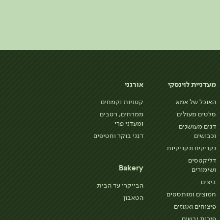
מעדניית לוינסקי
אורגני
האוכל של אמא
קטניות וקמחים
סלטים מעולים
ממרחים, רטבים
ומעדני פרי
דגים מעושנים
וכבושים
דגני בוקר וחטיפים
נקניקים ונקניקיות
דליקטסים
Bakery
ושימורים
ביצים
הבייקרי עד הבית
חמוצים ומותססים
הטאבון
פיצוחים ואגוזים
פירות יבשים