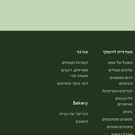
מעדניית לוינסקי
אורגני
האוכל של אמא
קטניות וקמחים
סלטים מעולים
ממרחים, רטבים
ומעדני פרי
דגים מעושנים
וכבושים
דגני בוקר וחטיפים
נקניקים ונקניקיות
דליקטסים
Bakery
ושימורים
ביצים
הבייקרי עד הבית
חמוצים ומותססים
הטאבון
פיצוחים ואגוזים
פירות יבשים