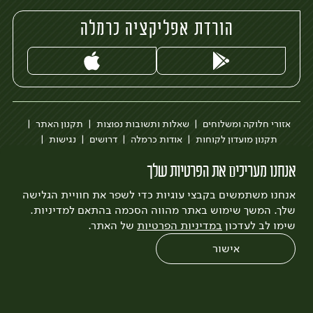
הורדת אפליקציה כרמלה
אזורי חלוקה ומשלוחים
שאלות ותשובות נפוצות
תקנון האתר
תקנון מועדון לקוחות
אודות כרמלה
דרושים
נגישות
כרמלה לעסקים
בקשה להסרת חשבון
הבלוג של כרמלה
אנחנו מעריכים את הפרטיות שלך
לצפייה בעדכון מדיניות פרטיות
אנחנו משתמשים בקבצי עוגיות כדי לשפר את חוויית הגלישה
עיצוב:
3bears
פיתוח:
Quatro
שלך. המשך שימוש באתר מהווה הסכמה בהתאם למדיניות.
שימו לב לעדכון
במדיניות הפרטיות
של האתר.
אישור
0
שחזור הזמנה
צריכים עזרה?
מבצעים
כל המוצרים