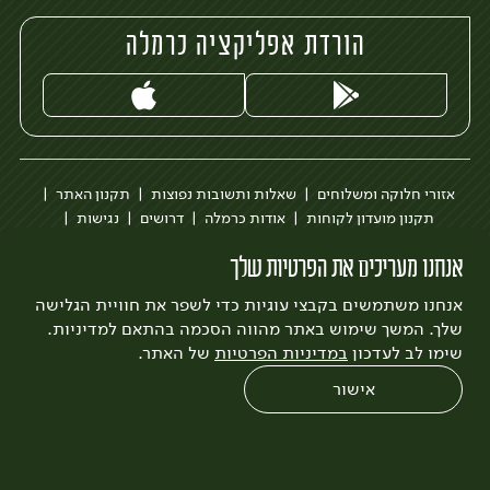
הורדת אפליקציה כרמלה
אזורי חלוקה ומשלוחים
שאלות ותשובות נפוצות
תקנון האתר
תקנון מועדון לקוחות
אודות כרמלה
דרושים
נגישות
כרמלה לעסקים
בקשה להסרת חשבון
הבלוג של כרמלה
אנחנו מעריכים את הפרטיות שלך
לצפייה בעדכון מדיניות פרטיות
אנחנו משתמשים בקבצי עוגיות כדי לשפר את חוויית הגלישה
עיצוב:
3bears
פיתוח:
Quatro
שלך. המשך שימוש באתר מהווה הסכמה בהתאם למדיניות.
שימו לב לעדכון
במדיניות הפרטיות
של האתר.
אישור
0
שחזור הזמנה
צריכים עזרה?
מבצעים
כל המוצרים