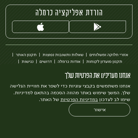
הורדת אפליקציה כרמלה
אזורי חלוקה ומשלוחים
שאלות ותשובות נפוצות
תקנון האתר
תקנון מועדון לקוחות
אודות כרמלה
דרושים
נגישות
כרמלה לעסקים
בקשה להסרת חשבון
הבלוג של כרמלה
אנחנו מעריכים את הפרטיות שלך
לצפייה בעדכון מדיניות פרטיות
אנחנו משתמשים בקבצי עוגיות כדי לשפר את חוויית הגלישה
עיצוב:
3bears
פיתוח:
Quatro
שלך. המשך שימוש באתר מהווה הסכמה בהתאם למדיניות.
שימו לב לעדכון
במדיניות הפרטיות
של האתר.
אישור
0
שחזור הזמנה
צריכים עזרה?
מבצעים
כל המוצרים