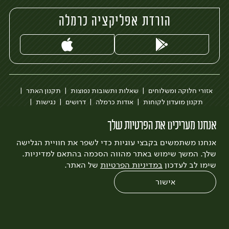
הורדת אפליקציה כרמלה
אזורי חלוקה ומשלוחים
שאלות ותשובות נפוצות
תקנון האתר
תקנון מועדון לקוחות
אודות כרמלה
דרושים
נגישות
כרמלה לעסקים
בקשה להסרת חשבון
הבלוג של כרמלה
אנחנו מעריכים את הפרטיות שלך
לצפייה בעדכון מדיניות פרטיות
אנחנו משתמשים בקבצי עוגיות כדי לשפר את חוויית הגלישה
עיצוב:
3bears
פיתוח:
Quatro
שלך. המשך שימוש באתר מהווה הסכמה בהתאם למדיניות.
שימו לב לעדכון
במדיניות הפרטיות
של האתר.
אישור
0
שחזור הזמנה
צריכים עזרה?
מבצעים
כל המוצרים