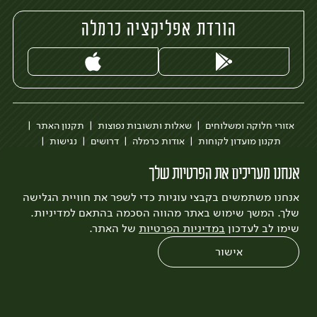
הורדת אפליקציה כרמלה
אזורי חלוקה ומשלוחים
שאלות ותשובות נפוצות
תקנון האתר
תקנון מועדון לקוחות
אודות כרמלה
דרושים
נגישות
כרמלה לעסקים
בקשה להסרת חשבון
הבלוג של כרמלה
אנחנו מעריכים את הפרטיות שלך
לצפייה בעדכון מדיניות פרטיות
אנחנו משתמשים בקבצי עוגיות כדי לשפר את חוויית הגלישה
עיצוב:
3bears
פיתוח:
Quatro
שלך. המשך שימוש באתר מהווה הסכמה בהתאם למדיניות.
שימו לב לעדכון
במדיניות הפרטיות
של האתר.
אישור
0
שחזור הזמנה
צריכים עזרה?
מבצעים
כל המוצרים