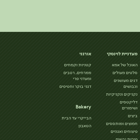
מעדניית לוינסקי
אורגני
האוכל של אמא
קטניות וקמחים
סלטים מעולים
ממרחים, רטבים
ומעדני פרי
דגים מעושנים
וכבושים
דגני בוקר וחטיפים
נקניקים ונקניקיות
דליקטסים
Bakery
ושימורים
ביצים
הבייקרי עד הבית
חמוצים ומותססים
הטאבון
פיצוחים ואגוזים
פירות יבשים