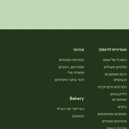
מעדניית לוינסקי
אורגני
האוכל של אמא
קטניות וקמחים
סלטים מעולים
ממרחים, רטבים
ומעדני פרי
דגים מעושנים
וכבושים
דגני בוקר וחטיפים
נקניקים ונקניקיות
דליקטסים
Bakery
ושימורים
ביצים
הבייקרי עד הבית
חמוצים ומותססים
הטאבון
פיצוחים ואגוזים
פירות יבשים