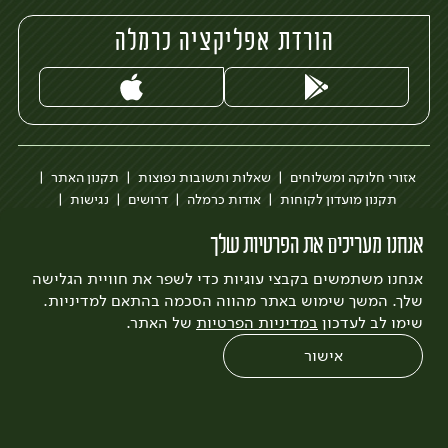
הורדת אפליקציה כרמלה
אזורי חלוקה ומשלוחים
שאלות ותשובות נפוצות
תקנון האתר
תקנון מועדון לקוחות
אודות כרמלה
דרושים
נגישות
כרמלה לעסקים
בקשה להסרת חשבון
הבלוג של כרמלה
אנחנו מעריכים את הפרטיות שלך
לצפייה בעדכון מדיניות פרטיות
אנחנו משתמשים בקבצי עוגיות כדי לשפר את חוויית הגלישה
עיצוב:
3bears
פיתוח:
Quatro
שלך. המשך שימוש באתר מהווה הסכמה בהתאם למדיניות.
שימו לב לעדכון
במדיניות הפרטיות
של האתר.
אישור
0
שחזור הזמנה
צריכים עזרה?
מבצעים
כל המוצרים