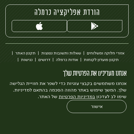
הורדת אפליקציה כרמלה
אזורי חלוקה ומשלוחים
שאלות ותשובות נפוצות
תקנון האתר
תקנון מועדון לקוחות
אודות כרמלה
דרושים
נגישות
כרמלה לעסקים
בקשה להסרת חשבון
הבלוג של כרמלה
אנחנו מעריכים את הפרטיות שלך
לצפייה בעדכון מדיניות פרטיות
אנחנו משתמשים בקבצי עוגיות כדי לשפר את חוויית הגלישה
עיצוב:
3bears
פיתוח:
Quatro
שלך. המשך שימוש באתר מהווה הסכמה בהתאם למדיניות.
שימו לב לעדכון
במדיניות הפרטיות
של האתר.
אישור
0
שחזור הזמנה
צריכים עזרה?
מבצעים
כל המוצרים