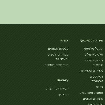
מעדניית לוינסקי
אורגני
האוכל של אמא
קטניות וקמחים
סלטים מעולים
ממרחים, רטבים
ומעדני פרי
דגים מעושנים
וכבושים
דגני בוקר וחטיפים
נקניקים ונקניקיות
דליקטסים
Bakery
ושימורים
ביצים
הבייקרי עד הבית
חמוצים ומותססים
הטאבון
פיצוחים ואגוזים
פירות יבשים