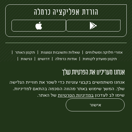
הורדת אפליקציה כרמלה
אזורי חלוקה ומשלוחים
שאלות ותשובות נפוצות
תקנון האתר
תקנון מועדון לקוחות
אודות כרמלה
דרושים
נגישות
כרמלה לעסקים
בקשה להסרת חשבון
הבלוג של כרמלה
אנחנו מעריכים את הפרטיות שלך
לצפייה בעדכון מדיניות פרטיות
אנחנו משתמשים בקבצי עוגיות כדי לשפר את חוויית הגלישה
עיצוב:
3bears
פיתוח:
Quatro
שלך. המשך שימוש באתר מהווה הסכמה בהתאם למדיניות.
שימו לב לעדכון
במדיניות הפרטיות
של האתר.
אישור
0
שחזור הזמנה
צריכים עזרה?
מבצעים
כל המוצרים