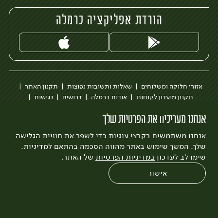
הורדת אפליקציה כרמלה
אזורי חלוקה ומשלוחים
שאלות ותשובות נפוצות
תקנון האתר
תקנון מועדון לקוחות
אודות כרמלה
דרושים
נגישות
כרמלה לעסקים
בקשה להסרת חשבון
הבלוג של כרמלה
אנחנו מעריכים את הפרטיות שלך
לצפייה בעדכון מדיניות פרטיות
אנחנו משתמשים בקבצי עוגיות כדי לשפר את חוויית הגלישה
עיצוב:
3bears
פיתוח:
Quatro
שלך. המשך שימוש באתר מהווה הסכמה בהתאם למדיניות.
שימו לב לעדכון
במדיניות הפרטיות
של האתר.
אישור
0
שחזור הזמנה
צריכים עזרה?
מבצעים
כל המוצרים