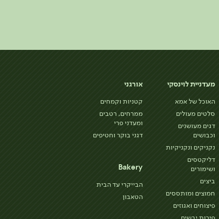
מעדניית לוינסקי
אורגני
האוכל של אמא
קטניות וקמחים
סלטים מעולים
ממרחים, רטבים
ומעדני פרי
דגים מעושנים
וכבושים
דגני בוקר וחטיפים
נקניקים ונקניקיות
דליקטסים
Bakery
ושימורים
ביצים
הבייקרי עד הבית
חמוצים ומותססים
הטאבון
פיצוחים ואגוזים
פירות יבשים