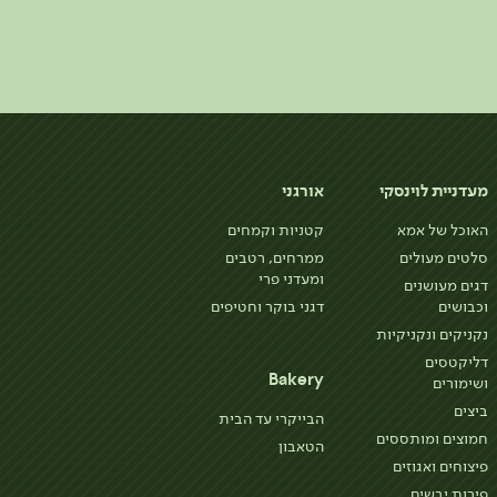
מעדניית לוינסקי
אורגני
האוכל של אמא
קטניות וקמחים
סלטים מעולים
ממרחים, רטבים
ומעדני פרי
דגים מעושנים
וכבושים
דגני בוקר וחטיפים
נקניקים ונקניקיות
דליקטסים
Bakery
ושימורים
ביצים
הבייקרי עד הבית
חמוצים ומותססים
הטאבון
פיצוחים ואגוזים
פירות יבשים