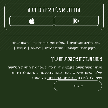
הורדת אפליקציה כרמלה
אזורי חלוקה ומשלוחים
שאלות ותשובות נפוצות
תקנון האתר
תקנון מועדון לקוחות
אודות כרמלה
דרושים
נגישות
כרמלה לעסקים
בקשה להסרת חשבון
הבלוג של כרמלה
אנחנו מעריכים את הפרטיות שלך
לצפייה בעדכון מדיניות פרטיות
אנחנו משתמשים בקבצי עוגיות כדי לשפר את חוויית הגלישה
עיצוב:
3bears
פיתוח:
Quatro
שלך. המשך שימוש באתר מהווה הסכמה בהתאם למדיניות.
שימו לב לעדכון
במדיניות הפרטיות
של האתר.
אישור
0
שחזור הזמנה
צריכים עזרה?
מבצעים
כל המוצרים