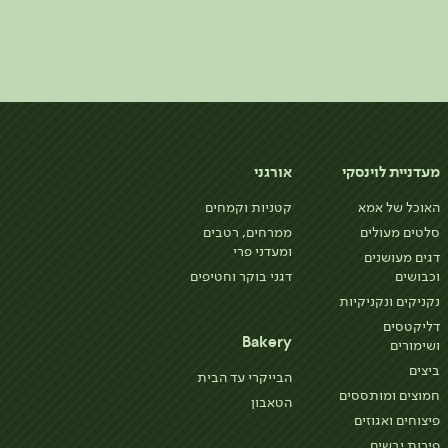
מעדניית לוינסקי
אורגני
האוכל של אמא
קטניות וקמחים
סלטים מעולים
ממרחים, רטבים
ומעדני פרי
דגים מעושנים
וכבושים
דגני בוקר וחטיפים
נקניקים ונקניקיות
דליקטסים
Bakery
ושימורים
ביצים
הבייקרי עד הבית
חמוצים ומותססים
הטאבון
פיצוחים ואגוזים
פירות יבשים