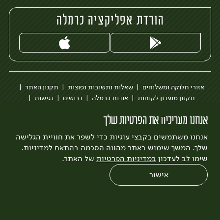
הורדת אפליקציה כרמלה
אזורי חלוקה ומשלוחים
שאלות ותשובות נפוצות
תקנון האתר
תקנון מועדון לקוחות
אודות כרמלה
דרושים
נגישות
כרמלה לעסקים
בקשה להסרת חשבון
הבלוג של כרמלה
אנחנו מעריכים את הפרטיות שלך
לצפייה בעדכון מדיניות פרטיות
אנחנו משתמשים בקבצי עוגיות כדי לשפר את חוויית הגלישה
עיצוב:
3bears
פיתוח:
Quatro
שלך. המשך שימוש באתר מהווה הסכמה בהתאם למדיניות.
שימו לב לעדכון
במדיניות הפרטיות
של האתר.
אישור
0
שחזור הזמנה
צריכים עזרה?
מבצעים
כל המוצרים