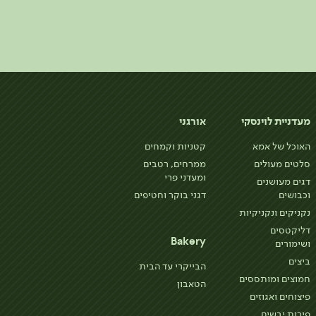
מעדניית לוינסקי
אורגני
האוכל של אמא
קטניות וקמחים
סלטים מעולים
ממרחים, רטבים
ומעדני פרי
דגים מעושנים
וכבושים
דגני בוקר וחטיפים
נקניקים ונקניקיות
דליקטסים
Bakery
ושימורים
ביצים
הבייקרי עד הבית
חמוצים ומותססים
הטאבון
פיצוחים ואגוזים
פירות יבשים