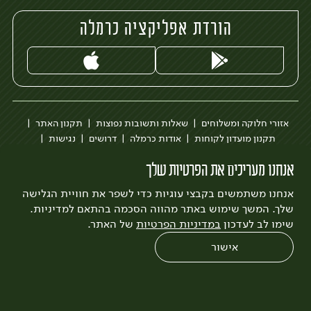
הורדת אפליקציה כרמלה
אזורי חלוקה ומשלוחים
שאלות ותשובות נפוצות
תקנון האתר
תקנון מועדון לקוחות
אודות כרמלה
דרושים
נגישות
כרמלה לעסקים
בקשה להסרת חשבון
הבלוג של כרמלה
אנחנו מעריכים את הפרטיות שלך
לצפייה בעדכון מדיניות פרטיות
אנחנו משתמשים בקבצי עוגיות כדי לשפר את חוויית הגלישה
עיצוב:
3bears
פיתוח:
Quatro
שלך. המשך שימוש באתר מהווה הסכמה בהתאם למדיניות.
שימו לב לעדכון
במדיניות הפרטיות
של האתר.
אישור
0
שחזור הזמנה
צריכים עזרה?
מבצעים
כל המוצרים