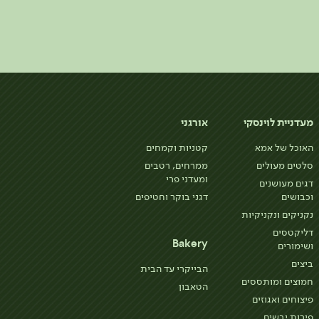
מעדניית לוינסקי
אורגני
האוכל של אמא
קטניות וקמחים
סלטים מעולים
ממרחים, רטבים
ומעדני פרי
דגים מעושנים
וכבושים
דגני בוקר וחטיפים
נקניקים ונקניקיות
דליקטסים
Bakery
ושימורים
ביצים
הבייקרי עד הבית
חמוצים ומותססים
הטאבון
פיצוחים ואגוזים
פירות יבשים