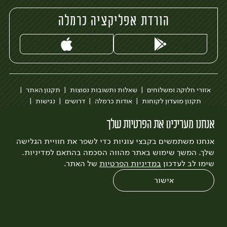
הורדת אפליקציה כרמלה
אזורי חלוקה ומשלוחים
שאלות ותשובות נפוצות
תקנון האתר
תקנון מועדון לקוחות
אודות כרמלה
דרושים
נגישות
כרמלה לעסקים
בקשה להסרת חשבון
הבלוג של כרמלה
אנחנו מעריכים את הפרטיות שלך
לצפייה בעדכון מדיניות פרטיות
אנחנו משתמשים בקבצי עוגיות כדי לשפר את חוויית הגלישה
עיצוב:
3bears
פיתוח:
Quatro
שלך. המשך שימוש באתר מהווה הסכמה בהתאם למדיניות.
שימו לב לעדכון
במדיניות הפרטיות
של האתר.
אישור
0
שחזור הזמנה
צריכים עזרה?
מבצעים
כל המוצרים