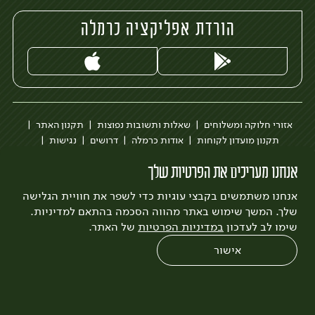
הורדת אפליקציה כרמלה
אזורי חלוקה ומשלוחים
שאלות ותשובות נפוצות
תקנון האתר
תקנון מועדון לקוחות
אודות כרמלה
דרושים
נגישות
כרמלה לעסקים
בקשה להסרת חשבון
הבלוג של כרמלה
אנחנו מעריכים את הפרטיות שלך
לצפייה בעדכון מדיניות פרטיות
אנחנו משתמשים בקבצי עוגיות כדי לשפר את חוויית הגלישה
עיצוב:
3bears
פיתוח:
Quatro
שלך. המשך שימוש באתר מהווה הסכמה בהתאם למדיניות.
שימו לב לעדכון
במדיניות הפרטיות
של האתר.
אישור
0
שחזור הזמנה
צריכים עזרה?
מבצעים
כל המוצרים