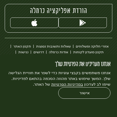
הורדת אפליקציה כרמלה
אזורי חלוקה ומשלוחים
שאלות ותשובות נפוצות
תקנון האתר
תקנון מועדון לקוחות
אודות כרמלה
דרושים
נגישות
כרמלה לעסקים
בקשה להסרת חשבון
הבלוג של כרמלה
אנחנו מעריכים את הפרטיות שלך
לצפייה בעדכון מדיניות פרטיות
אנחנו משתמשים בקבצי עוגיות כדי לשפר את חוויית הגלישה
עיצוב:
3bears
פיתוח:
Quatro
שלך. המשך שימוש באתר מהווה הסכמה בהתאם למדיניות.
שימו לב לעדכון
במדיניות הפרטיות
של האתר.
אישור
0
שחזור הזמנה
צריכים עזרה?
מבצעים
כל המוצרים