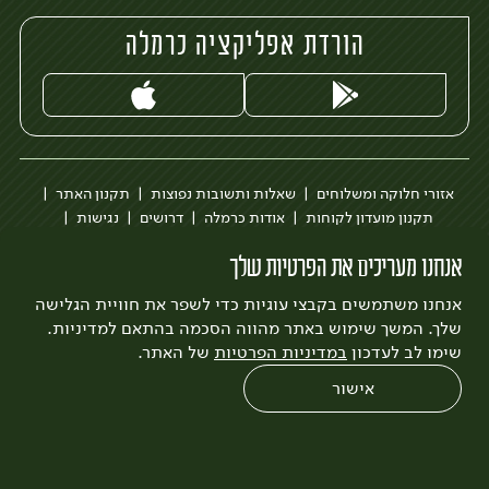
הורדת אפליקציה כרמלה
אזורי חלוקה ומשלוחים
שאלות ותשובות נפוצות
תקנון האתר
תקנון מועדון לקוחות
אודות כרמלה
דרושים
נגישות
כרמלה לעסקים
בקשה להסרת חשבון
הבלוג של כרמלה
אנחנו מעריכים את הפרטיות שלך
לצפייה בעדכון מדיניות פרטיות
אנחנו משתמשים בקבצי עוגיות כדי לשפר את חוויית הגלישה
עיצוב:
3bears
פיתוח:
Quatro
שלך. המשך שימוש באתר מהווה הסכמה בהתאם למדיניות.
שימו לב לעדכון
במדיניות הפרטיות
של האתר.
אישור
0
שחזור הזמנה
צריכים עזרה?
מבצעים
כל המוצרים