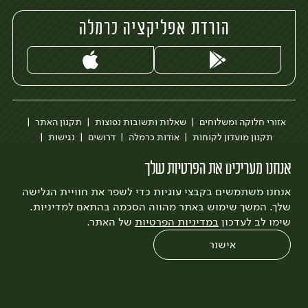
הורדת אפליקציה כרמלה
אזורי חלוקה ומשלוחים
שאלות ותשובות נפוצות
תקנון האתר
תקנון מועדון לקוחות
אודות כרמלה
דרושים
נגישות
כרמלה לעסקים
בקשה להסרת חשבון
הבלוג של כרמלה
אנחנו מעריכים את הפרטיות שלך
לצפייה בעדכון מדיניות פרטיות
אנחנו משתמשים בקבצי עוגיות כדי לשפר את חוויית הגלישה
עיצוב:
3bears
פיתוח:
Quatro
שלך. המשך שימוש באתר מהווה הסכמה בהתאם למדיניות.
שימו לב לעדכון
במדיניות הפרטיות
של האתר.
אישור
0
שחזור הזמנה
צריכים עזרה?
מבצעים
כל המוצרים