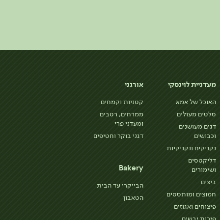
מעדניית לוינסקי
אורגני
האוכל של אמא
קטניות וקמחים
סלטים מעולים
ממרחים, רטבים
ומעדני פרי
דגים מעושנים
וכבושים
דגני בוקר וחטיפים
נקניקים ונקניקיות
דליקטסים
Bakery
ושימורים
ביצים
הבייקרי עד הבית
חמוצים ומותססים
הטאבון
פיצוחים ואגוזים
פירות יבשים