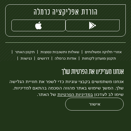
הורדת אפליקציה כרמלה
אזורי חלוקה ומשלוחים
שאלות ותשובות נפוצות
תקנון האתר
תקנון מועדון לקוחות
אודות כרמלה
דרושים
נגישות
כרמלה לעסקים
בקשה להסרת חשבון
הבלוג של כרמלה
אנחנו מעריכים את הפרטיות שלך
לצפייה בעדכון מדיניות פרטיות
אנחנו משתמשים בקבצי עוגיות כדי לשפר את חוויית הגלישה
עיצוב:
3bears
פיתוח:
Quatro
שלך. המשך שימוש באתר מהווה הסכמה בהתאם למדיניות.
שימו לב לעדכון
במדיניות הפרטיות
של האתר.
אישור
0
שחזור הזמנה
צריכים עזרה?
מבצעים
כל המוצרים