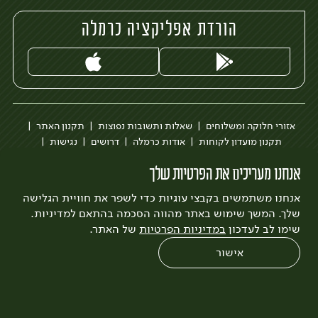
הורדת אפליקציה כרמלה
אזורי חלוקה ומשלוחים
שאלות ותשובות נפוצות
תקנון האתר
תקנון מועדון לקוחות
אודות כרמלה
דרושים
נגישות
כרמלה לעסקים
בקשה להסרת חשבון
הבלוג של כרמלה
אנחנו מעריכים את הפרטיות שלך
לצפייה בעדכון מדיניות פרטיות
אנחנו משתמשים בקבצי עוגיות כדי לשפר את חוויית הגלישה
עיצוב:
3bears
פיתוח:
Quatro
שלך. המשך שימוש באתר מהווה הסכמה בהתאם למדיניות.
שימו לב לעדכון
במדיניות הפרטיות
של האתר.
אישור
0
שחזור הזמנה
צריכים עזרה?
מבצעים
כל המוצרים