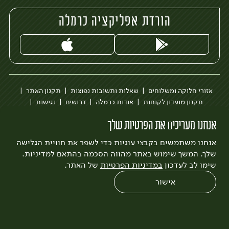
הורדת אפליקציה כרמלה
אזורי חלוקה ומשלוחים
שאלות ותשובות נפוצות
תקנון האתר
תקנון מועדון לקוחות
אודות כרמלה
דרושים
נגישות
כרמלה לעסקים
בקשה להסרת חשבון
הבלוג של כרמלה
אנחנו מעריכים את הפרטיות שלך
לצפייה בעדכון מדיניות פרטיות
אנחנו משתמשים בקבצי עוגיות כדי לשפר את חוויית הגלישה
עיצוב:
3bears
פיתוח:
Quatro
שלך. המשך שימוש באתר מהווה הסכמה בהתאם למדיניות.
שימו לב לעדכון
במדיניות הפרטיות
של האתר.
אישור
0
שחזור הזמנה
צריכים עזרה?
מבצעים
כל המוצרים