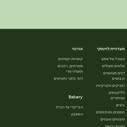
מעדניית לוינסקי
אורגני
האוכל של אמא
קטניות וקמחים
סלטים מעולים
ממרחים, רטבים
ומעדני פרי
דגים מעושנים
וכבושים
דגני בוקר וחטיפים
נקניקים ונקניקיות
דליקטסים
Bakery
ושימורים
ביצים
הבייקרי עד הבית
חמוצים ומותססים
הטאבון
פיצוחים ואגוזים
פירות יבשים