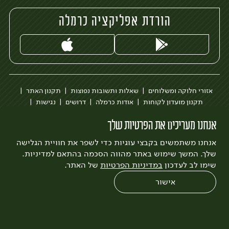
הורדת אפליקציה כרמלה
אזורי חלוקה ומשלוחים
שאלות ותשובות נפוצות
תקנון האתר
תקנון מועדון לקוחות
אודות כרמלה
דרושים
נגישות
כרמלה לעסקים
בקשה להסרת חשבון
הבלוג של כרמלה
אנחנו מעריכים את הפרטיות שלך
לצפייה בעדכון מדיניות פרטיות
אנחנו משתמשים בקבצי עוגיות כדי לשפר את חוויית הגלישה
עיצוב:
3bears
פיתוח:
Quatro
שלך. המשך שימוש באתר מהווה הסכמה בהתאם למדיניות.
שימו לב לעדכון
במדיניות הפרטיות
של האתר.
אישור
0
שחזור הזמנה
צריכים עזרה?
מבצעים
כל המוצרים