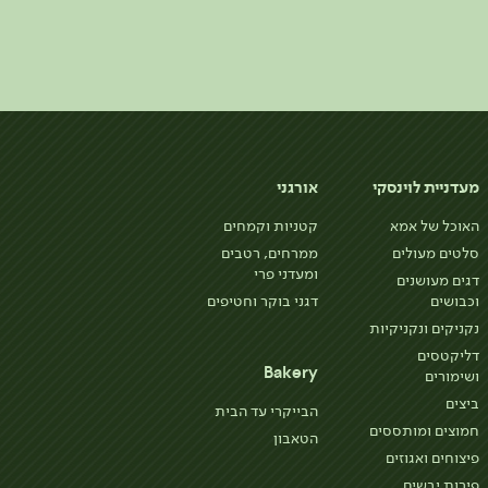
מעדניית לוינסקי
אורגני
האוכל של אמא
קטניות וקמחים
סלטים מעולים
ממרחים, רטבים
ומעדני פרי
דגים מעושנים
וכבושים
דגני בוקר וחטיפים
נקניקים ונקניקיות
דליקטסים
Bakery
ושימורים
ביצים
הבייקרי עד הבית
חמוצים ומותססים
הטאבון
פיצוחים ואגוזים
פירות יבשים