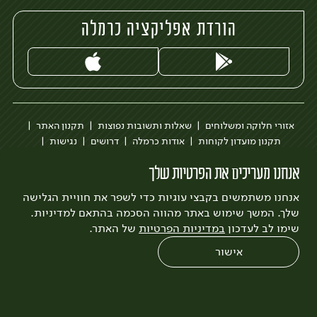
הורדת אפליקציה כרמלה
אזורי חלוקה ומשלוחים
שאלות ותשובות נפוצות
תקנון האתר
תקנון מועדון לקוחות
אודות כרמלה
דרושים
נגישות
כרמלה לעסקים
בקשה להסרת חשבון
הבלוג של כרמלה
אנחנו מעריכים את הפרטיות שלך
לצפייה בעדכון מדיניות פרטיות
אנחנו משתמשים בקבצי עוגיות כדי לשפר את חוויית הגלישה
עיצוב:
3bears
פיתוח:
Quatro
שלך. המשך שימוש באתר מהווה הסכמה בהתאם למדיניות.
שימו לב לעדכון
במדיניות הפרטיות
של האתר.
אישור
0
שחזור הזמנה
צריכים עזרה?
מבצעים
כל המוצרים