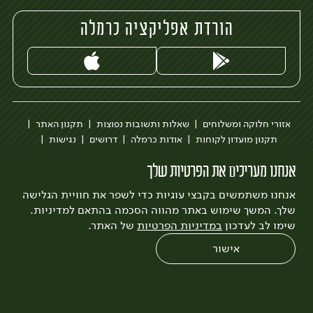
הורדת אפליקציה כרמלה
אזורי חלוקה ומשלוחים
שאלות ותשובות נפוצות
תקנון האתר
תקנון מועדון לקוחות
אודות כרמלה
דרושים
נגישות
כרמלה לעסקים
בקשה להסרת חשבון
הבלוג של כרמלה
אנחנו מעריכים את הפרטיות שלך
לצפייה בעדכון מדיניות פרטיות
אנחנו משתמשים בקבצי עוגיות כדי לשפר את חוויית הגלישה
עיצוב:
3bears
פיתוח:
Quatro
שלך. המשך שימוש באתר מהווה הסכמה בהתאם למדיניות.
שימו לב לעדכון
במדיניות הפרטיות
של האתר.
אישור
0
שחזור הזמנה
צריכים עזרה?
מבצעים
כל המוצרים