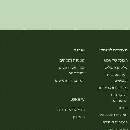
מעדניית לוינסקי
אורגני
האוכל של אמא
קטניות וקמחים
סלטים מעולים
ממרחים, רטבים
ומעדני פרי
דגים מעושנים
וכבושים
דגני בוקר וחטיפים
נקניקים ונקניקיות
דליקטסים
Bakery
ושימורים
ביצים
הבייקרי עד הבית
חמוצים ומותססים
הטאבון
פיצוחים ואגוזים
פירות יבשים