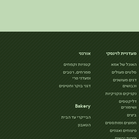
מעדניית לוינסקי
אורגני
האוכל של אמא
קטניות וקמחים
סלטים מעולים
ממרחים, רטבים
ומעדני פרי
דגים מעושנים
וכבושים
דגני בוקר וחטיפים
נקניקים ונקניקיות
דליקטסים
Bakery
ושימורים
ביצים
הבייקרי עד הבית
חמוצים ומותססים
הטאבון
פיצוחים ואגוזים
פירות יבשים